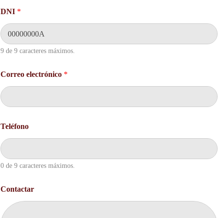
DNI
*
9 de 9 caracteres máximos.
*
Correo electrónico
*
D
N
I
D
N
I
Teléfono
0 de 9 caracteres máximos.
Contactar