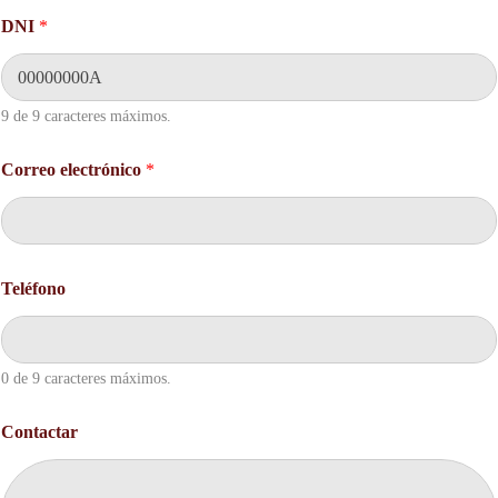
DNI
*
9 de 9 caracteres máximos.
Correo electrónico
*
C
Teléfono
o
n
t
a
c
0 de 9 caracteres máximos.
t
a
Contactar
r
D
N