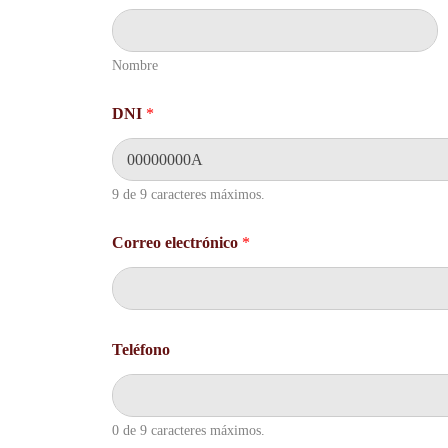
Nombre
DNI
*
9 de 9 caracteres máximos.
Correo electrónico
*
C
Teléfono
o
r
r
e
o
0 de 9 caracteres máximos.