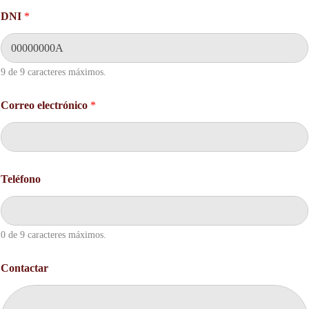
DNI
*
9 de 9 caracteres máximos.
Correo electrónico
*
Teléfono
0 de 9 caracteres máximos.
N
Contactar
o
m
b