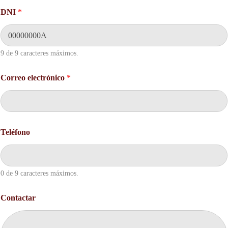
DNI
*
9 de 9 caracteres máximos.
C
Correo electrónico
*
o
r
r
e
o
C
Teléfono
o
n
t
a
0 de 9 caracteres máximos.
c
t
a
Contactar
r
D
N