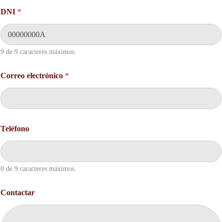
l
DNI
*
e
c
t
r
9 de 9 caracteres máximos.
ó
n
i
Correo electrónico
*
c
o
N
o
m
b
Teléfono
r
e
0 de 9 caracteres máximos.
Contactar