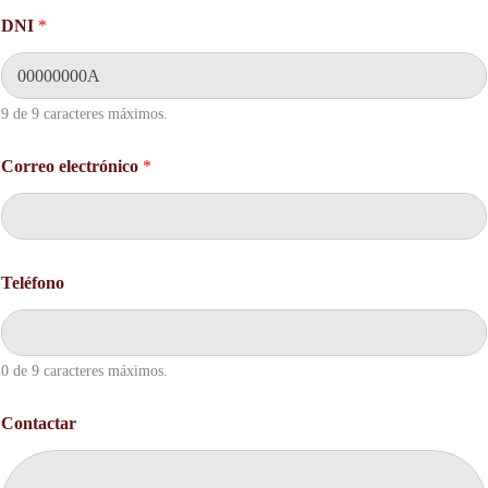
DNI
*
9 de 9 caracteres máximos.
Correo electrónico
*
Teléfono
0 de 9 caracteres máximos.
C
Contactar
o
n
t