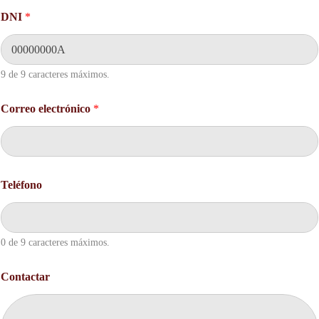
a
DNI
*
c
t
a
r
9 de 9 caracteres máximos.
T
e
l
Correo electrónico
*
é
f
o
n
o
Teléfono
0 de 9 caracteres máximos.
Contactar