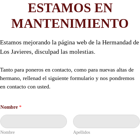
ESTAMOS EN
MANTENIMIENTO
Estamos mejorando la página web de la Hermandad de
Los Javieres, disculpad las molestias.
Tanto para poneros en contacto, como para nuevas altas de
hermano, rellenad el siguiente formulario y nos pondremos
en contacto con usted.
D
Nombre
*
N
I
C
o
n
Nombre
Apellidos
t