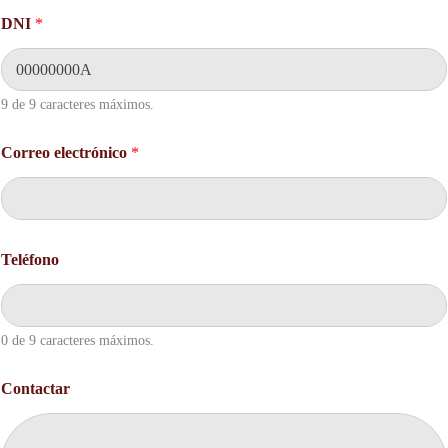
DNI
*
9 de 9 caracteres máximos.
Correo electrónico
*
N
Teléfono
o
m
b
r
e
0 de 9 caracteres máximos.
C
o
Contactar
n
t
a