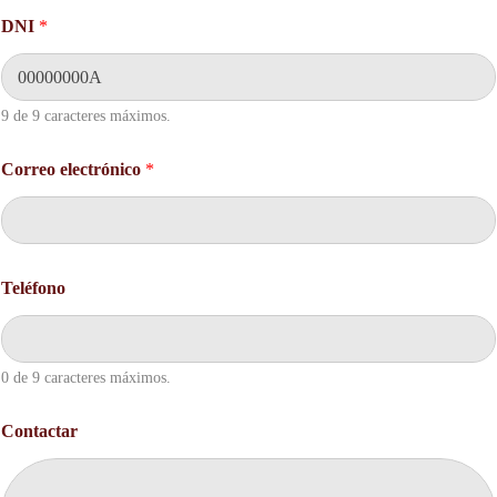
e
DNI
*
l
e
c
t
r
9 de 9 caracteres máximos.
ó
n
Correo electrónico
*
i
c
o
e
l
e
Teléfono
c
t
r
ó
0 de 9 caracteres máximos.
n
i
c
Contactar
o
N
o