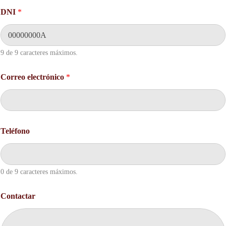
C
DNI
*
o
n
t
a
c
9 de 9 caracteres máximos.
t
a
Correo electrónico
*
r
*
D
N
I
Teléfono
0 de 9 caracteres máximos.
Contactar