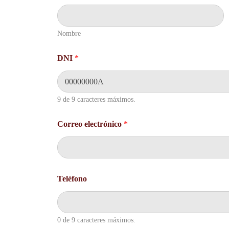
Nombre
*
DNI
*
T
e
l
é
f
9 de 9 caracteres máximos.
o
n
Correo electrónico
*
o
T
e
l
é
f
Teléfono
o
n
o
0 de 9 caracteres máximos.