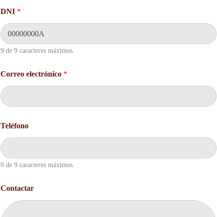
DNI
*
9 de 9 caracteres máximos.
Correo electrónico
*
*
Teléfono
C
o
n
t
a
0 de 9 caracteres máximos.
c
t
Contactar
a
r
*