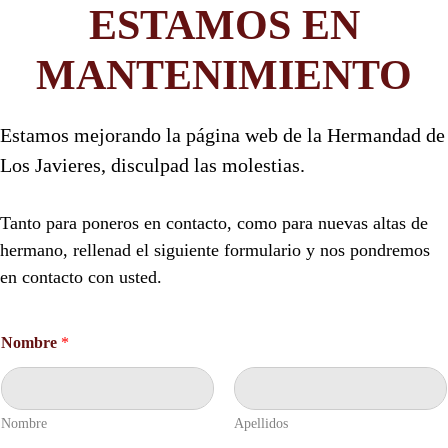
ESTAMOS EN
MANTENIMIENTO
Estamos mejorando la página web de la Hermandad de
Los Javieres, disculpad las molestias.
Tanto para poneros en contacto, como para nuevas altas de
hermano, rellenad el siguiente formulario y nos pondremos
en contacto con usted.
T
Nombre
*
e
l
é
f
o
Nombre
Apellidos
n