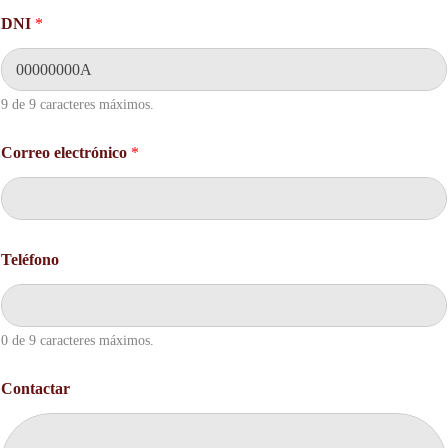
o
DNI
*
D
N
I
N
9 de 9 caracteres máximos.
o
m
b
Correo electrónico
*
r
e
Teléfono
0 de 9 caracteres máximos.
Contactar