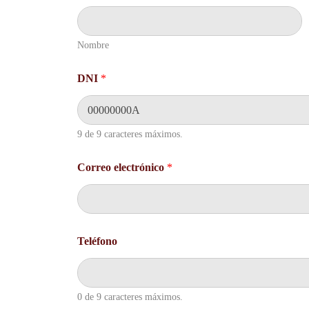
Nombre
DNI
*
9 de 9 caracteres máximos.
Correo electrónico
*
*
Teléfono
T
e
l
é
f
0 de 9 caracteres máximos.