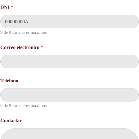
a
DNI
*
r
*
D
N
9 de 9 caracteres máximos.
I
Correo electrónico
*
Teléfono
0 de 9 caracteres máximos.
Contactar