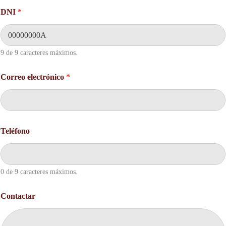
n
DNI
*
o
C
o
r
9 de 9 caracteres máximos.
r
e
o
Correo electrónico
*
Teléfono
0 de 9 caracteres máximos.
Contactar