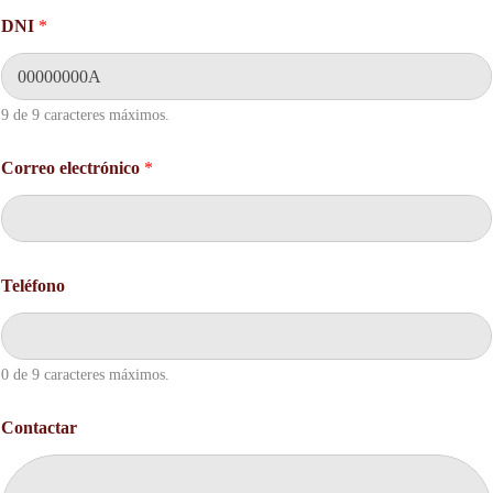
DNI
*
9 de 9 caracteres máximos.
e
Correo electrónico
*
l
e
c
t
r
ó
Teléfono
n
i
c
o
0 de 9 caracteres máximos.
e
l
e
Contactar
c
t
r